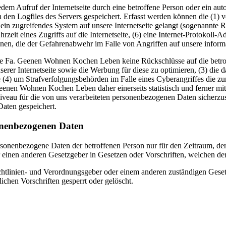
dem Aufruf der Internetseite durch eine betroffene Person oder ein au
 den Logfiles des Servers gespeichert. Erfasst werden können die (1)
 ein zugreifendes System auf unsere Internetseite gelangt (sogenannte R
zeit eines Zugriffs auf die Internetseite, (6) eine Internet-Protokoll-A
onen, die der Gefahrenabwehr im Falle von Angriffen auf unsere infor
ie Fa. Geenen Wohnen Kochen Leben keine Rückschlüsse auf die betrof
 unserer Internetseite sowie die Werbung für diese zu optimieren, (3) di
 (4) um Strafverfolgungsbehörden im Falle eines Cyberangriffes die zu
en Wohnen Kochen Leben daher einerseits statistisch und ferner mit 
iveau für die von uns verarbeiteten personenbezogenen Daten sicherzu
aten gespeichert.
onenbezogenen Daten
ersonenbezogene Daten der betroffenen Person nur für den Zeitraum, der
einen anderen Gesetzgeber in Gesetzen oder Vorschriften, welchen der 
chtlinien- und Verordnungsgeber oder einem anderen zuständigen Geset
chen Vorschriften gesperrt oder gelöscht.