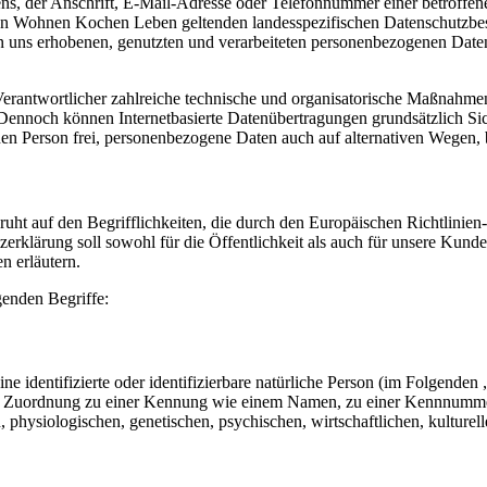
, der Anschrift, E-Mail-Adresse oder Telefonnummer einer betroffenen
n Wohnen Kochen Leben geltenden landesspezifischen Datenschutzbes
uns erhobenen, genutzten und verarbeiteten personenbezogenen Daten 
rantwortlicher zahlreiche technische und organisatorische Maßnahmen
 Dennoch können Internetbasierte Datenübertragungen grundsätzlich Sic
en Person frei, personenbezogene Daten auch auf alternativen Wegen, be
t auf den Begrifflichkeiten, die durch den Europäischen Richtlinien
rung soll sowohl für die Öffentlichkeit als auch für unsere Kunden 
n erläutern.
genden Begriffe:
e identifizierte oder identifizierbare natürliche Person (im Folgenden „
tels Zuordnung zu einer Kennung wie einem Namen, zu einer Kennnumme
siologischen, genetischen, psychischen, wirtschaftlichen, kulturellen o