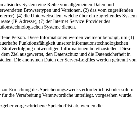
tomatisiertes System eine Reihe von allgemeinen Daten und
 verwendeten Browsertypen und Versionen, (2) das vom zugreifenden
eferrer), (4) die Unterwebseiten, welche über ein zugreifendes System
dresse (IP-Adresse), (7) der Internet-Service-Provider des
mationstechnologischen Systeme dienen.
fene Person. Diese Informationen werden vielmehr benötigt, um (1)
e dauerhafte Funktionsfähigkeit unserer informationstechnologischen
r Strafverfolgung notwendigen Informationen bereitzustellen. Diese
dem Ziel ausgewertet, den Datenschutz und die Datensicherheit in
stellen. Die anonymen Daten der Server-Logfiles werden getrennt von
 zur Erreichung des Speicherungszwecks erforderlich ist oder sofern
für die Verarbeitung Verantwortliche unterliegt, vorgesehen wurde.
zgeber vorgeschriebene Speicherfrist ab, werden die