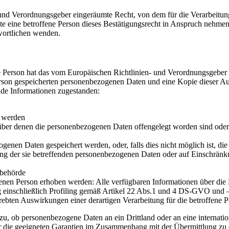
und Verordnungsgeber eingeräumte Recht, von dem für die Verarbeitung
 eine betroffene Person dieses Bestätigungsrecht in Anspruch nehmen, 
twortlichen wenden.
 Person hat das vom Europäischen Richtlinien- und Verordnungsgeber g
erson gespeicherten personenbezogenen Daten und eine Kopie dieser Aus
nde Informationen zugestanden:
t werden
er denen die personenbezogenen Daten offengelegt worden sind oder 
ogenen Daten gespeichert werden, oder, falls dies nicht möglich ist, die
ng der sie betreffenden personenbezogenen Daten oder auf Einschränku
sbehörde
enen Person erhoben werden: Alle verfügbaren Informationen über die
g einschließlich Profiling gemäß Artikel 22 Abs.1 und 4 DS-GVO und 
rebten Auswirkungen einer derartigen Verarbeitung für die betroffene 
zu, ob personenbezogene Daten an ein Drittland oder an eine internationa
r die geeigneten Garantien im Zusammenhang mit der Übermittlung zu e